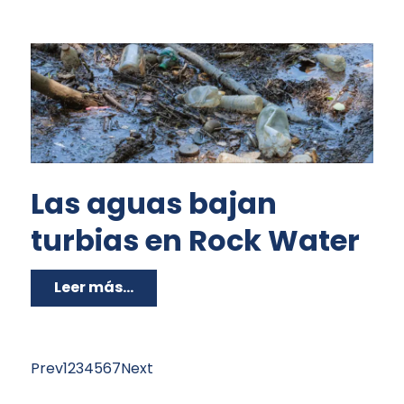
Las aguas bajan
turbias en Rock Water
Leer más...
Prev
1
2
3
4
5
6
7
Next