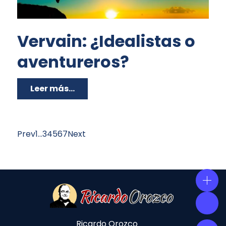
Vervain: ¿Idealistas o
aventureros?
Leer más...
Prev
1
…
3
4
5
6
7
Next
Ricardo Orozco