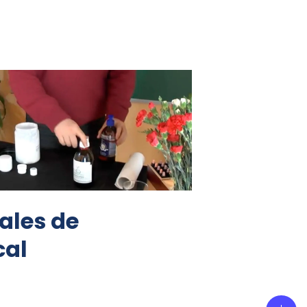
ales de
cal