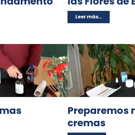
fundamento
las Flores de
Leer más...
emas
Preparemos n
cremas