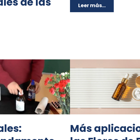
les de las
Leer más...
ales:
Más aplicacio