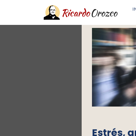
I
Estrés, 