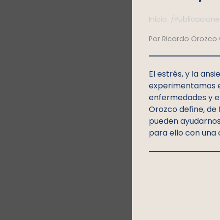
Inicio /
Publicacione
Por Ricardo Orozco
El estrés, y la an
experimentamos e
enfermedades y em
Orozco define, de 
pueden ayudarnos 
para ello con una 