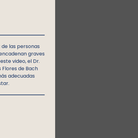
a de las personas
sencadenan graves
te video, el Dr.
s Flores de Bach
 más adecuadas
star.