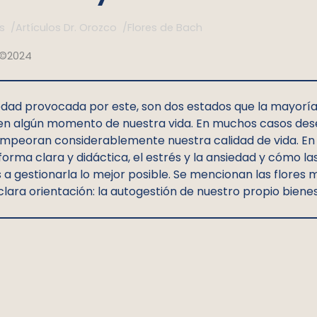
s /
Artículos Dr. Orozco /
Flores de Bach
 ©2024
siedad provocada por este, son dos estados que la mayorí
n algún momento de nuestra vida. En muchos casos de
peoran considerablemente nuestra calidad de vida. En es
forma clara y didáctica, el estrés y la ansiedad y cómo la
a gestionarla lo mejor posible. Se mencionan las flores
clara orientación: la autogestión de nuestro propio biene