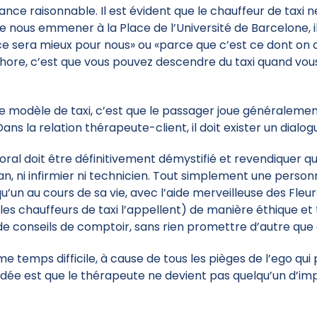
stance raisonnable. Il est évident que le chauffeur de tax
 de nous emmener à la Place de l’Université de Barcelone, 
 sera mieux pour nous» ou «parce que c’est ce dont on a
ore, c’est que vous pouvez descendre du taxi quand vous 
le modèle de taxi, c’est que le passager joue généralement 
ans la relation thérapeute-client, il doit exister un dialo
loral doit être définitivement démystifié et revendiquer qu
haman, ni infirmier ni technicien. Tout simplement une per
au cours de sa vie, avec l’aide merveilleuse des Fleurs 
e les chauffeurs de taxi l’appellent) de manière éthique e
de conseils de comptoir, sans rien promettre d’autre q
e temps difficile, à cause de tous les pièges de l’ego qui 
dée est que le thérapeute ne devient pas quelqu’un d’imp