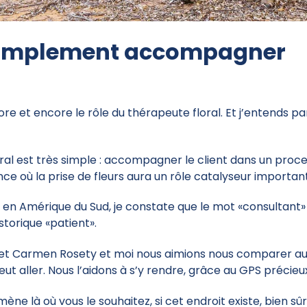
implement accompagner
re et encore le rôle du thérapeute floral. Et j’entends par l
ral est très simple : accompagner le client dans un process
ce où la prise de fleurs aura un rôle catalyseur important
n Amérique du Sud, je constate que le mot «consultant» r
torique «patient».
et Carmen Rosety et moi nous aimions nous comparer aux
veut aller. Nous l’aidons à s’y rendre, grâce au GPS précieu
mène là où vous le souhaitez, si cet endroit existe, bien s