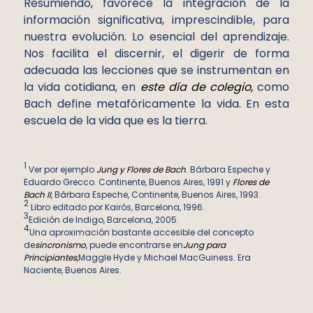
Resumiendo, favorece la integración de la
información significativa, imprescindible, para
nuestra evolución. Lo esencial del aprendizaje.
Nos facilita el discernir, el digerir de forma
adecuada las lecciones que se instrumentan en
la vida cotidiana, en
este día de colegio,
como
Bach define metafóricamente la vida. En esta
escuela de la vida que es la tierra.
1
Ver por ejemplo
Jung y Flores de Bach
. Bárbara Espeche y
Eduardo Grecco. Continente, Buenos Aires, 1991 y
Flores de
Bach II
, Bárbara Espeche, Continente, Buenos Aires, 1993.
2
Libro editado por Kairós, Barcelona, 1996.
3
Edición de Indigo, Barcelona, 2005.
4
Una aproximación bastante accesible del concepto
de
sincronismo
, puede encontrarse en
Jung para
Principiantes,
Maggle Hyde y Michael MacGuiness. Era
Naciente, Buenos Aires.